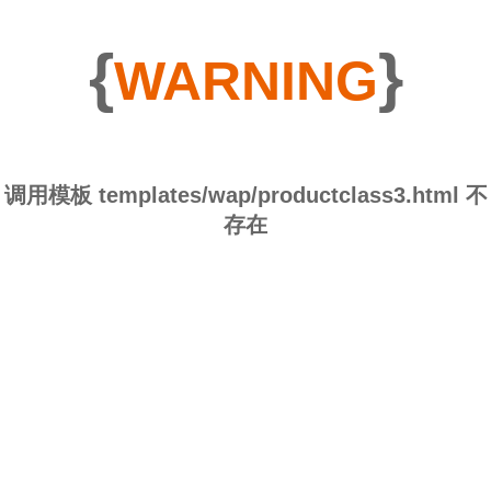
{
}
WARNING
调用模板 templates/wap/productclass3.html 不
存在